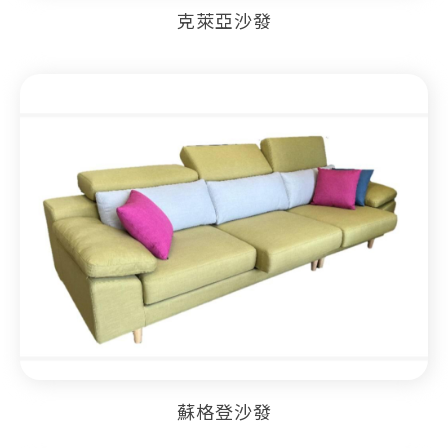
克萊亞沙發
蘇格登沙發