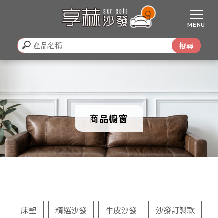
商品櫥窗
床墊
精選沙發
牛皮沙發
沙發訂製款