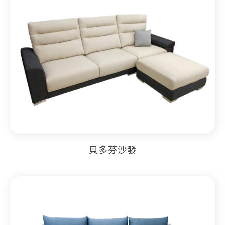
貝多芬沙發