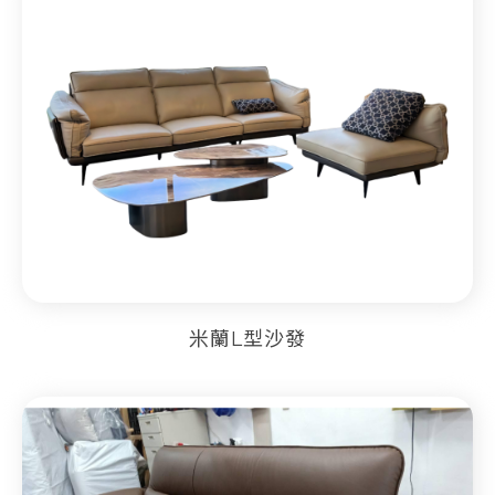
米蘭L型沙發