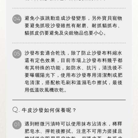
避免小孩跳動造成沙發變形，另外寶貝寵物
04
要避免抓咬沙發雖然有耐磨、耐抓貓抓布、
貓抓皮仍要避免及尖銳物品也要小心。
沙發布套適合乾洗，除了防止沙發布料縮水
05
還有定色效果，目前市場上沙發布料幾乎都
有其特殊的功能，如防水、抗污，清洗後不
要曝曬陽光下，使用布沙發專用清潔劑或肥
皂清潔，搭配軟毛刷和溫濕毛巾擦拭，最後
用低溫吹風機吹乾。
Q.
牛皮沙發如何保養呢？
遇到輕微污漬時可以使用抹布沾清水，稀釋
01
肥皂水、擰乾後擦拭。注意不可用力搓揉且