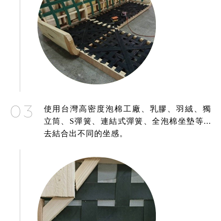
03
使用台灣高密度泡棉工廠、乳膠、羽絨、獨
立筒、S彈簧、連結式彈簧、全泡棉坐墊等...
去結合出不同的坐感。