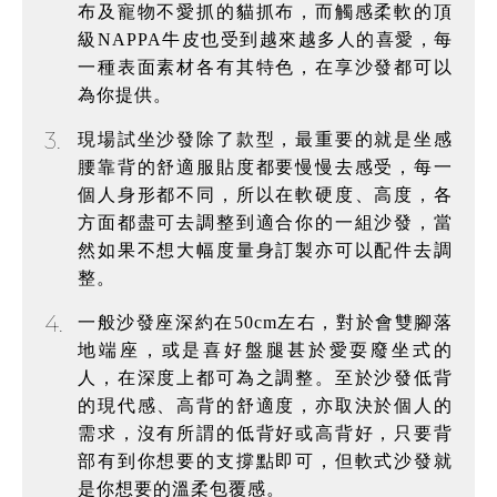
布及寵物不愛抓的貓抓布，而觸感柔軟的頂
級NAPPA牛皮也受到越來越多人的喜愛，每
一種表面素材各有其特色，在享沙發都可以
為你提供。
3.
現場試坐沙發除了款型，最重要的就是坐感
腰靠背的舒適服貼度都要慢慢去感受，每一
個人身形都不同，所以在軟硬度、高度，各
方面都盡可去調整到適合你的一組沙發，當
然如果不想大幅度量身訂製亦可以配件去調
整。
4.
一般沙發座深約在50cm左右，對於會雙腳落
地端座，或是喜好盤腿甚於愛耍廢坐式的
人，在深度上都可為之調整。至於沙發低背
的現代感、高背的舒適度，亦取決於個人的
需求，沒有所謂的低背好或高背好，只要背
部有到你想要的支撐點即可，但軟式沙發就
是你想要的溫柔包覆感。