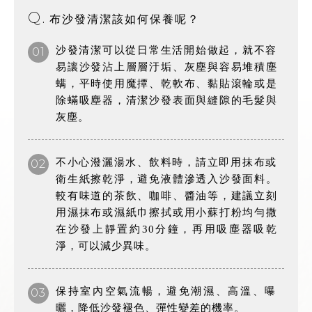
Q.
布沙發清潔該如何保養呢？
沙發清潔可以從日常生活開始做起，就不容
01
易讓沙發沾上層層汙垢、灰塵與容易堆積塵
螨，平時使用魔撢、乾軟布、黏貼滾輪或是
除蟎吸塵器，清潔沙發表面與縫隙的毛髮與
灰塵。
不小心潑灑湯水、飲料時，請立即用抹布或
02
衛生紙擦乾淨，避免液體滲透入沙發面料。
較有味道的茶飲、咖啡、醬油等，建議立刻
用濕抹布或濕紙巾擦拭或用小蘇打粉均勻撒
在沙發上靜置約30分鐘，再用吸塵器吸乾
淨，可以減少異味。
保持室內空氣流暢，避免潮濕、高溫、曝
03
曬，降低沙發褪色、彈性變差的機率。