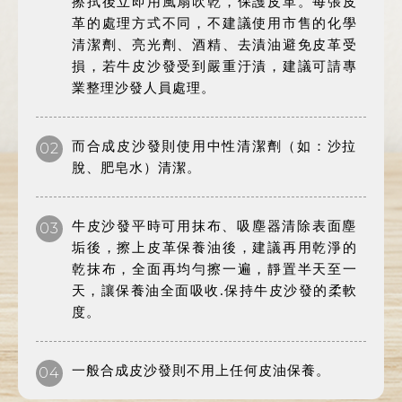
擦拭後立即用風扇吹乾，保護皮革。每張皮
革的處理方式不同，不建議使用市售的化學
清潔劑、亮光劑、酒精、去漬油避免皮革受
損，若牛皮沙發受到嚴重汙漬，建議可請專
業整理沙發人員處理。
而合成皮沙發則使用中性清潔劑（如：沙拉
02
脫、肥皂水）清潔。
牛皮沙發平時可用抹布、吸塵器清除表面塵
03
垢後，擦上皮革保養油後，建議再用乾淨的
乾抹布，全面再均勻擦一遍，靜置半天至一
天，讓保養油全面吸收.保持牛皮沙發的柔軟
度。
一般合成皮沙發則不用上任何皮油保養。
04