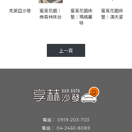
克萊亞沙發
蜜覓花園｜
蜜覓花園床
蜜覓花園床
綠森林床台
墊｜瑪格麗
墊｜滿天星
特
上一頁
0919-203-703
04-2460-8089