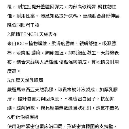
覆， 耐拉扯提升整體回彈力，內部高碳鋼彈. 鋼性韌性
佳，耐用性高。 體感知點提升60%，更能貼合身形伸展.
降低同睡者干擾
2.蘭精TENCEL天絲表布
來自100%植物纖維，柔滑度勝絲，親膚舒適。吸濕勝
棉，涼爽度 勝麻，調節體溫，抑制細菌滋生。天絲棉表
布，結合天絲與人造纖維 優點混紡製成，質地精良耐用
度高。
3.加厚天然乳膠層
嚴選馬來西亞天然乳膠，珍貴橡樹汁液製成，加厚乳膠
層， 提升包覆力與回彈感，。橡樹蛋白因子，抗菌抑
螨，緩解過敏。 模具壓製無數蜂巢狀孔洞，透氣不悶熱
4.強化泡棉護邊
使用泡棉緊密包覆床沿四周，形成密實穩固的支撐壁，