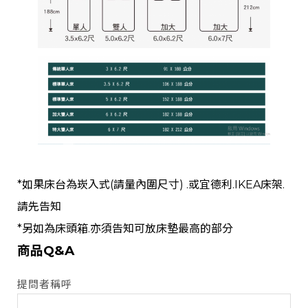
*如果床台為崁入式(請量內圍尺寸) .或宜德利.IKEA床架.
請先告知
*另如為床頭箱.亦須告知可放床墊最高的部分
商品Q&A
提問者稱呼