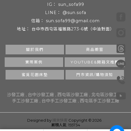
sun_sofa99
@sun.sofa
sun.sofa99@gmail.com
台中市西屯區福雅路273-6號（中油對面）
關於我們
商品櫥窗
實際案例
YOUTUBE&開箱文推薦
蜜覓花園床墊
門市資訊/購物須知
沙發工廠
台中沙發工廠
西屯區沙發工廠
北屯區沙發工廠
手工沙發工廠
台中手工沙發工廠
西屯區手工沙發工廠
Designed by
揚京快客
Copyright © 2026
..
累積人氣: 155734