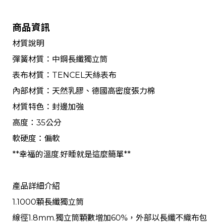
商品資訊
材質說明
彈簧材質：中鋼長纖獨立筒
表布材質：TENCEL天絲表布
內部材質：天然乳膠、德國高密度張力棉
材質特色：封邊加強
高度：35公分
軟硬度：偏軟
**幸福的溫度.好睡就是這麼簡單**
產品詳細介紹
1.1000顆長纖獨立筒
線徑1.8mm.獨立筒顆數增加60%，外部以長纖不織布包