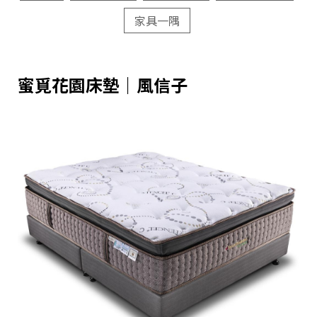
家具一隅
蜜覓花園床墊｜風信子