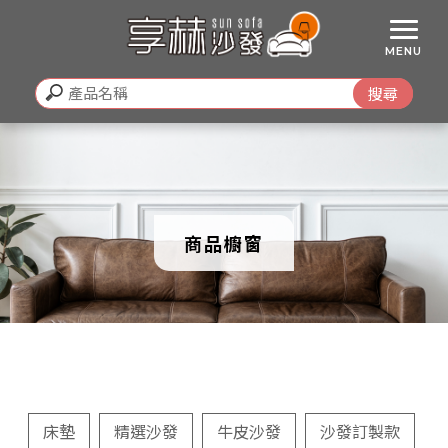
商品櫥窗
床墊
精選沙發
牛皮沙發
沙發訂製款