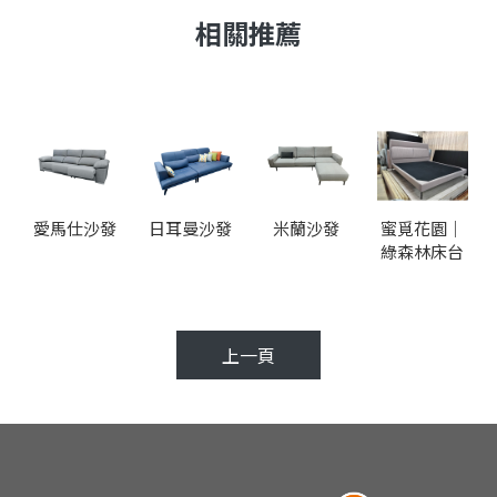
愛馬仕沙發
日耳曼沙發
米蘭沙發
蜜覓花園｜
綠森林床台
上一頁