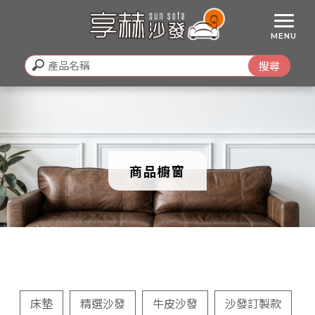
商品櫥窗
床墊
精選沙發
牛皮沙發
沙發訂製款