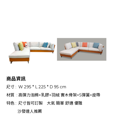
商品資訊
尺寸 : W 295 * L 225 * D 95 cm
材質 : 高彈力泡棉+乳膠+羽絨 實木骨架+S彈簧+皮帶
特色 : 尺寸皆可訂製 大氣 簡單 舒適 優雅
沙發達人推薦